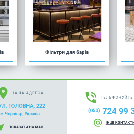
ів
Фільтри для барів
cation_on
phone_in_talk
НАША АДРЕСА:
ТЕЛЕФОНУЙТЕ 
УЛ. ГОЛОВНА, 222
724 99 
(050)
м.Чернівці, Україна
alternate_email
ІНШІ КОНТАКТ
r_me
ПОКАЗАТИ НА МАПІ