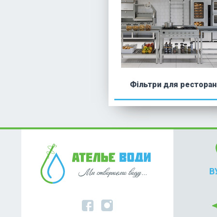
Фільтри для ресторан
lo
В
nea