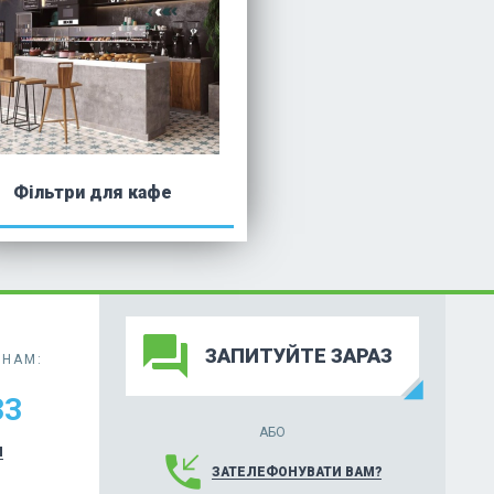
Фільтри для кафе
forum
ЗАПИТУЙТЕ ЗАРАЗ
НАМ:
33
АБО
И
phone_callback
ЗАТЕЛЕФОНУВАТИ ВАМ?