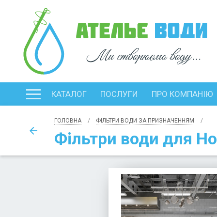
КАТАЛОГ
ПОСЛУГИ
ПРО КОМПАНІЮ
ГОЛОВНА
ФІЛЬТРИ ВОДИ ЗА ПРИЗНАЧЕННЯМ
arrow_back
Фільтри води для H