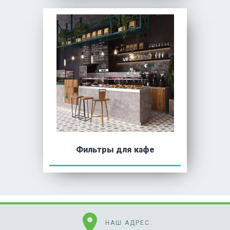
Фильтры для кафе
location_on
НАШ АДРЕС: