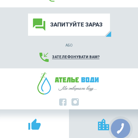
forum
ЗАПИТУЙТЕ ЗАРАЗ
АБО
phone_callback
ЗАТЕЛЕФОНУВАТИ ВАМ?
thumb_up_alt
location_city