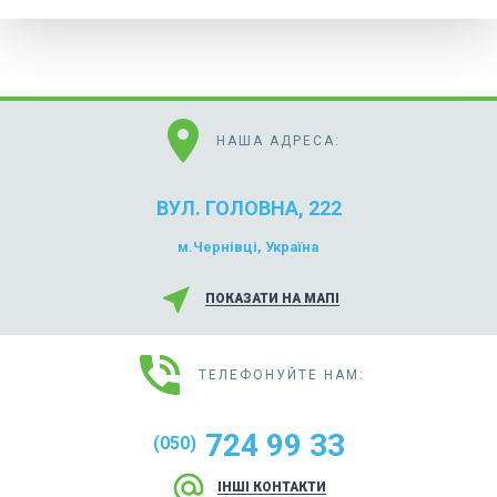
location_on
НАША АДРЕСА:
ВУЛ. ГОЛОВНА, 222
м.Чернівці, Україна
near_me
ПОКАЗАТИ НА МАПІ
phone_in_talk
ТЕЛЕФОНУЙТЕ НАМ:
724 99 33
(050)
alternate_email
ІНШІ КОНТАКТИ