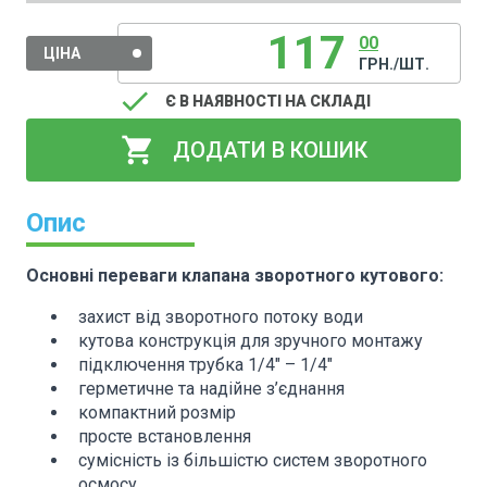
117
00
ЦІНА
ГРН./ШТ.
done
Є В НАЯВНОСТІ НА СКЛАДІ
shopping_cart
ДОДАТИ В КОШИК
Опис
Основні переваги клапана зворотного кутового:
захист від зворотного потоку води
кутова конструкція для зручного монтажу
підключення трубка 1/4" – 1/4"
герметичне та надійне з’єднання
компактний розмір
просте встановлення
сумісність із більшістю систем зворотного
осмосу