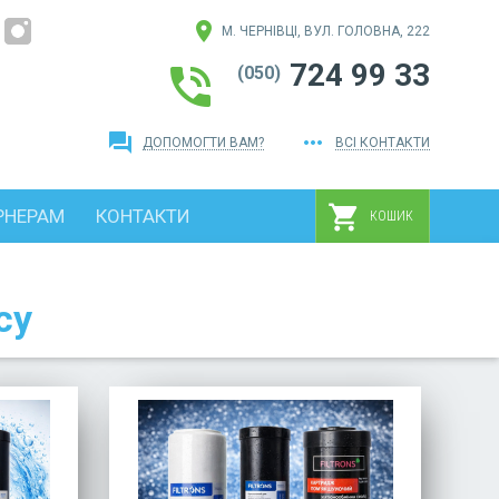
location_on
М. ЧЕРНІВЦІ, ВУЛ. ГОЛОВНА, 222
724 99 33
phone_in_talk
(050)
question_answer
more_horiz
ДОПОМОГТИ ВАМ?
ВСІ КОНТАКТИ
shopping_cart
РНЕРАМ
КОНТАКТИ
КОШИК
су