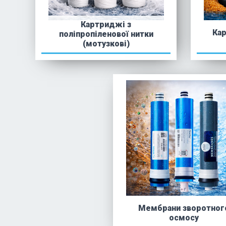
Картриджі з
Ка
поліпропіленової нитки
(мотузкові)
Мембрани зворотног
осмосу