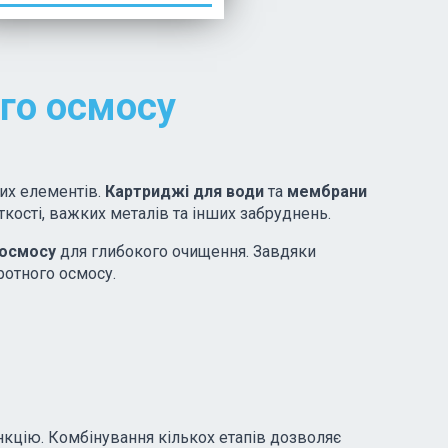
го осмосу
чих елементів.
Картриджі для води
та
мембрани
ості, важких металів та інших забруднень.
 осмосу
для глибокого очищення. Завдяки
ротного осмосу.
нкцію. Комбінування кількох етапів дозволяє