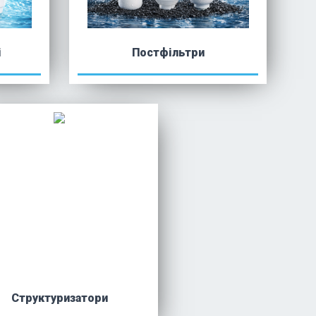
і
Постфільтри
Структуризатори