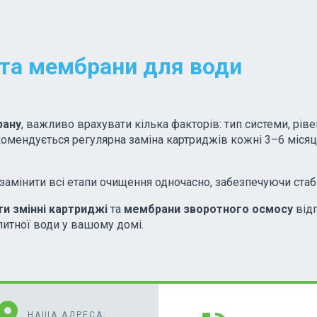
 та мембрани для води
рану
, важливо врахувати кілька факторів: тип системи, рів
омендується регулярна заміна картриджів кожні 3–6 місяц
замінити всі етапи очищення одночасно, забезпечуючи стаб
ти змінні картриджі
та
мембрани зворотного осмосу
відп
питної води у вашому домі.
cation_on
НАША АДРЕСА: