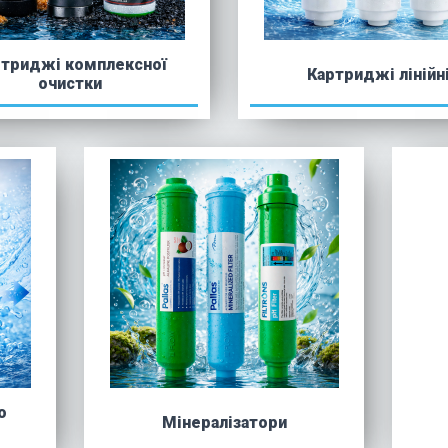
ртриджі комплексної
Картриджі лінійн
очистки
о
Мінералізатори