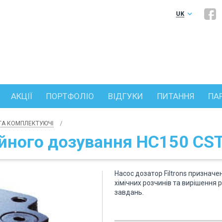
keyboard_arrow_down
UK
RU
АКЦІЇ
ПОРТФОЛІО
ВІДГУКИ
ПИТАННЯ
ПА
 ТА КОМПЛЕКТУЮЧІ
ійного дозування HC150 CST
Насос дозатор Filtrons призначе
хімічних розчинів та вирішення 
завдань.