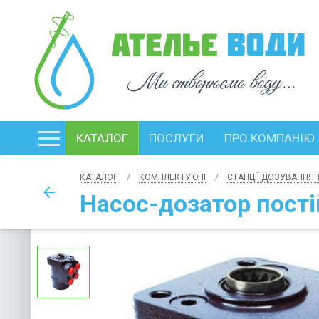
КАТАЛОГ
ПОСЛУГИ
ПРО КОМПАНІЮ
КАТАЛОГ
КОМПЛЕКТУЮЧІ
СТАНЦІЇ ДОЗУВАННЯ
arrow_back
Насос-дозатор пост