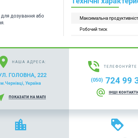
Технічні характер
 для дозування або
Максимальна продуктивніс
я.
Робочий тиск
cation_on
phone_in_talk
НАША АДРЕСА:
ТЕЛЕФОНУЙТЕ 
УЛ. ГОЛОВНА, 222
724 99 
(050)
м.Чернівці, Україна
alternate_email
ІНШІ КОНТАКТ
r_me
ПОКАЗАТИ НА МАПІ
location_city
loyalty