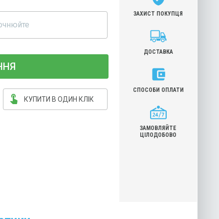
ЗАХИСТ ПОКУПЦЯ
очнюйте
ДОСТАВКА
ННЯ
СПОСОБИ ОПЛАТИ
touch_app
КУПИТИ В ОДИН КЛІК
ЗАМОВЛЯЙТЕ
ЦІЛОДОБОВО