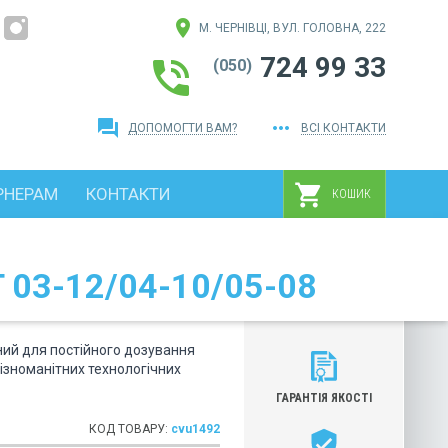
location_on
М. ЧЕРНІВЦІ, ВУЛ. ГОЛОВНА, 222
724 99 33
phone_in_talk
(050)
question_answer
more_horiz
ДОПОМОГТИ ВАМ?
ВСІ КОНТАКТИ
shopping_cart
РНЕРАМ
КОНТАКТИ
КОШИК
 03-12/04-10/05-08
ний для постійного дозування
різноманітних технологічних
ГАРАНТІЯ ЯКОСТІ
КОД ТОВАРУ:
cvu1492