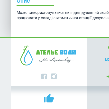
Опис
Може використовуватися як індивідуальний засіб
працювати у складі автоматичної станції дозуванн
lo
В
nea
thumb_up_alt