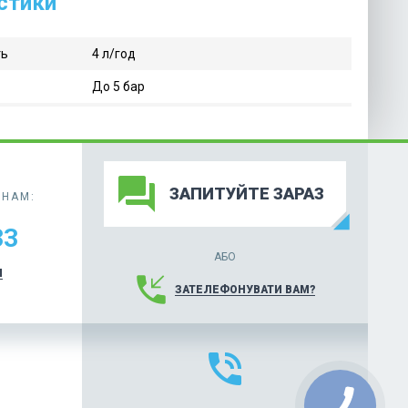
истики
ть
4 л/год
До 5 бар
forum
ЗАПИТУЙТЕ ЗАРАЗ
НАМ:
33
АБО
И
phone_callback
ЗАТЕЛЕФОНУВАТИ ВАМ?
phone_in_talk