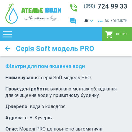
724 99 33
phone_in_talk
(050)
question_answer
more_horiz
keyboard_arrow_down
UK
ВСІ КОНТАКТИ
RU
shopping_cart
КОШИК
Серія Soft модель PRO
arrow_back
Фільтри для пом'якшення води
Найменування:
серія Soft модель PRO
Проведені роботи:
виконано монтаж обладнання
для очищення води у приватному будинку.
Джерело:
вода з колодязя.
Адреса:
с. В. Кучерів.
Опис:
Моделі PRO це повністю автоматичні