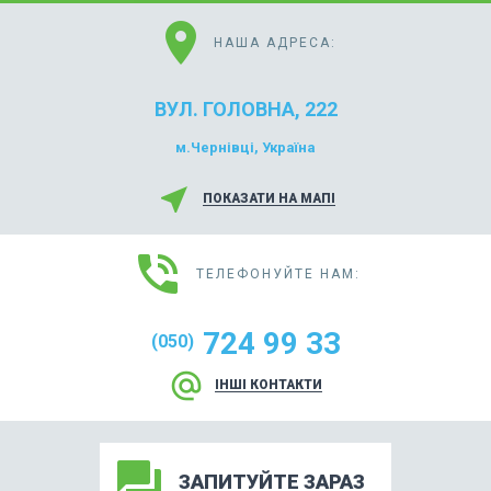
location_on
НАША АДРЕСА:
ВУЛ. ГОЛОВНА, 222
м.Чернівці, Україна
near_me
ПОКАЗАТИ НА МАПІ
phone_in_talk
ТЕЛЕФОНУЙТЕ НАМ:
724 99 33
(050)
alternate_email
ІНШІ КОНТАКТИ
forum
ЗАПИТУЙТЕ ЗАРАЗ