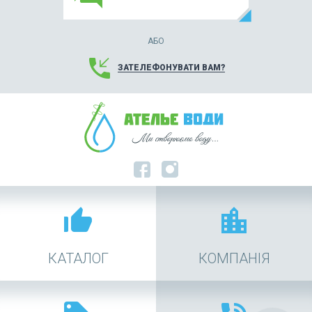
АБО
phone_callback
ЗАТЕЛЕФОНУВАТИ ВАМ?
thumb_up_alt
location_city
КАТАЛОГ
КОМПАНІЯ