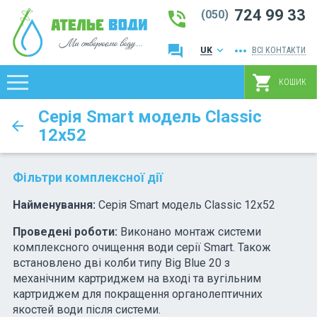
724 99 33
phone_in_talk
(050)
question_answer
more_horiz
keyboard_arrow_down
UK
ВСІ КОНТАКТИ
RU
shopping_cart
КОШИК
Серія Smart модель Classic
arrow_back
12х52
Фільтри комплексної дії
Найменування:
Серія Smart модель Classic 12х52
Проведені роботи:
Виконано монтаж системи
комплексного очищення води серії Smart. Також
встановлено дві колби типу Big Blue 20 з
механічним картриджем на вході та вугільним
картриджем для покращення органолептичних
якостей води після системи.