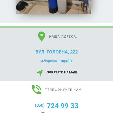
location_on
НАША АДРЕСА:
ВУЛ. ГОЛОВНА, 222
м.Чернівці, Україна
near_me
ПОКАЗАТИ НА МАПІ
phone_in_talk
ТЕЛЕФОНУЙТЕ НАМ:
724 99 33
(050)