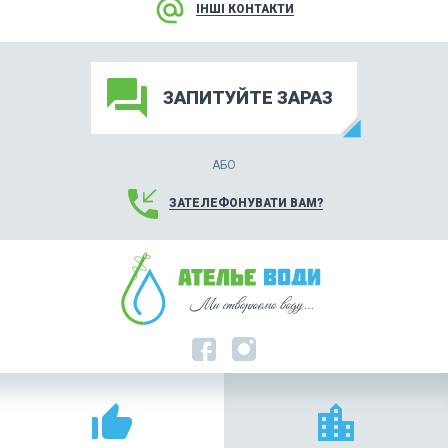
alternate_email
ІНШІ КОНТАКТИ
forum
ЗАПИТУЙТЕ ЗАРАЗ
АБО
phone_callback
ЗАТЕЛЕФОНУВАТИ ВАМ?
thumb_up_alt
location_city