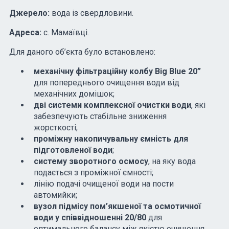
Джерело:
вода із свердловини.
Адреса:
с. Мамаївці.
Для даного об’єкта було встановлено:
механічну фільтраційну колбу Big Blue 20”
для попереднього очищення води від
механічних домішок;
дві системи комплексної очистки води
, які
забезпечують стабільне зниження
жорсткості;
проміжну накопичувальну ємність для
підготовленої води
;
систему зворотного осмосу
, на яку вода
подається з проміжної ємності;
лінію подачі очищеної води на пости
автомийки;
вузол підмісу пом’якшеної та осмотичної
води у співвідношенні 20/80
для
оптимального балансу між якістю очищення