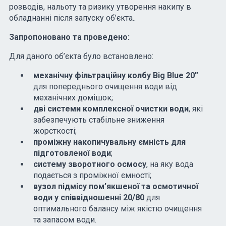
розводів, нальоту та ризику утворення накипу в
обладнанні після запуску об’єкта..
Запропоновано та проведено:
Для даного об’єкта було встановлено:
механічну фільтраційну колбу Big Blue 20”
для попереднього очищення води від
механічних домішок;
дві системи комплексної очистки води
, які
забезпечують стабільне зниження
жорсткості;
проміжну накопичувальну ємність для
підготовленої води
;
систему зворотного осмосу
, на яку вода
подається з проміжної ємності;
вузол підмісу пом’якшеної та осмотичної
води у співвідношенні 20/80
для
оптимального балансу між якістю очищення
та запасом води.