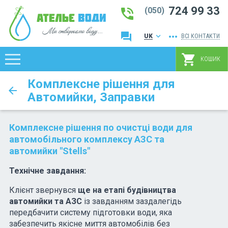
724 99 33
phone_in_talk
(050)
question_answer
more_horiz
keyboard_arrow_down
UK
ВСІ КОНТАКТИ
RU
shopping_cart
КОШИК
Комплексне рішення для
arrow_back
Автомийки, Заправки
Комплексне рішення по очистці води для
автомобільного комплексу АЗС та
автомийки "Stells"
Технічне завдання:
Клієнт звернувся
ще на етапі будівництва
автомийки та АЗС
із завданням
заздалегідь
передбачити систему підготовки води, яка
забезпечить якісне миття автомобілів без