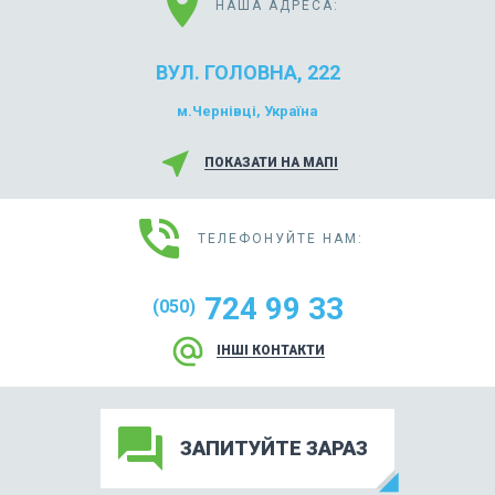
location_on
НАША АДРЕСА:
ВУЛ. ГОЛОВНА, 222
м.Чернівці, Україна
near_me
ПОКАЗАТИ НА МАПІ
phone_in_talk
ТЕЛЕФОНУЙТЕ НАМ:
724 99 33
(050)
alternate_email
ІНШІ КОНТАКТИ
forum
ЗАПИТУЙТЕ ЗАРАЗ