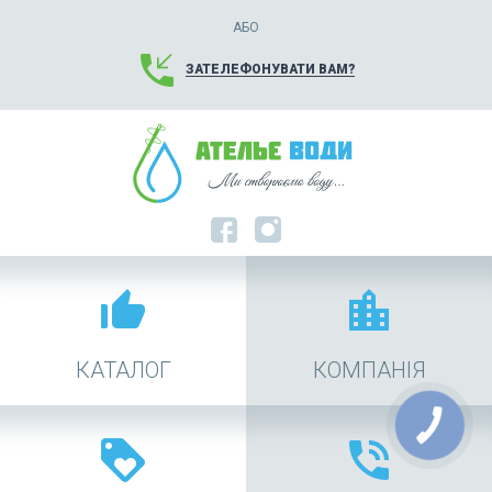
АБО
phone_callback
ЗАТЕЛЕФОНУВАТИ ВАМ?
thumb_up_alt
location_city
КАТАЛОГ
КОМПАНІЯ
loyalty
phone_in_talk