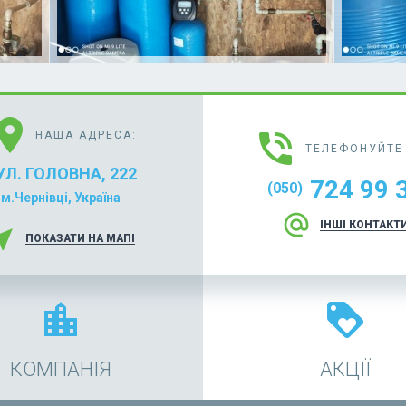
cation_on
phone_in_talk
НАША АДРЕСА:
ТЕЛЕФОНУЙТЕ 
УЛ. ГОЛОВНА, 222
724 99 
(050)
м.Чернівці, Україна
alternate_email
ІНШІ КОНТАКТ
r_me
ПОКАЗАТИ НА МАПІ
location_city
loyalty
КОМПАНІЯ
АКЦІЇ