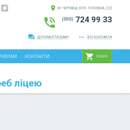
location_on
М. ЧЕРНІВЦІ, ВУЛ. ГОЛОВНА, 222
724 99 33
phone_in_talk
(050)
question_answer
more_horiz
ДОПОМОГТИ ВАМ?
ВСІ КОНТАКТИ
shopping_cart
РНЕРАМ
КОНТАКТИ
КОШИК
еб ліцею