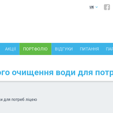
keyboard_arrow_down
UK
RU
АКЦІЇ
ПОРТФОЛІО
ВІДГУКИ
ПИТАННЯ
ПА
го очищення води для потр
и для потреб ліцею