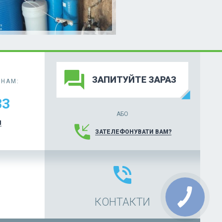
forum
ЗАПИТУЙТЕ ЗАРАЗ
НАМ:
33
АБО
И
phone_callback
ЗАТЕЛЕФОНУВАТИ ВАМ?
phone_in_talk
КОНТАКТИ