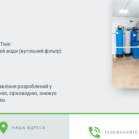
 Twin
й води (вугільний фільтр)
авління розроблений у
нію, сірководню, знижує
лю.
cation_on
phone_in_talk
НАША АДРЕСА:
ТЕЛЕФОНУЙТЕ 