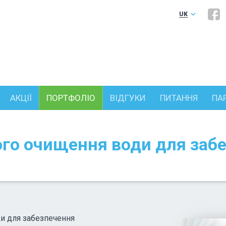
keyboard_arrow_down
UK
RU
АКЦІЇ
ПОРТФОЛІО
ВІДГУКИ
ПИТАННЯ
ПА
го очищення води для забе
и для забезпечення