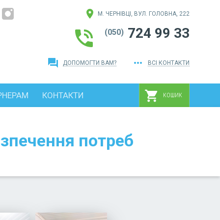
location_on
М. ЧЕРНІВЦІ, ВУЛ. ГОЛОВНА, 222
724 99 33
phone_in_talk
(050)
question_answer
more_horiz
ДОПОМОГТИ ВАМ?
ВСІ КОНТАКТИ
shopping_cart
РНЕРАМ
КОНТАКТИ
КОШИК
зпечення потреб