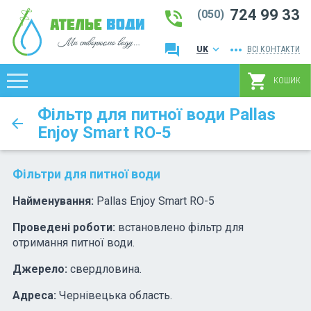
724 99 33
phone_in_talk
(050)
question_answer
more_horiz
keyboard_arrow_down
UK
ВСІ КОНТАКТИ
RU
shopping_cart
КОШИК
Фільтр для питної води Pallas
arrow_back
Enjoy Smart RO-5
Фільтри для питної води
Найменування:
Pallas Enjoy Smart RO-5
Проведені роботи:
встановлено фільтр для
отримання питної води.
Джерело:
свердловина.
Адреса:
Чернівецька область.