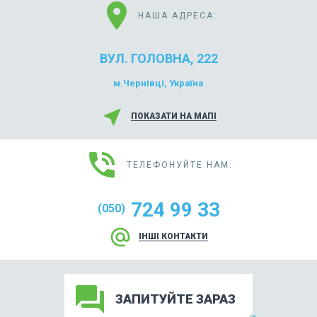
location_on
НАША АДРЕСА:
ВУЛ. ГОЛОВНА, 222
м.Чернівці, Україна
near_me
ПОКАЗАТИ НА МАПІ
phone_in_talk
ТЕЛЕФОНУЙТЕ НАМ:
724 99 33
(050)
alternate_email
ІНШІ КОНТАКТИ
forum
ЗАПИТУЙТЕ ЗАРАЗ