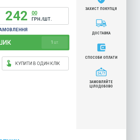
ЗАХИСТ ПОКУПЦЯ
242
00
ГРН./ШТ.
ЗАМОВЛЕННЯ
ДОСТАВКА
ШИК
1
ШТ.
СПОСОБИ ОПЛАТИ
touch_app
КУПИТИ В ОДИН КЛІК
ЗАМОВЛЯЙТЕ
ЦІЛОДОБОВО