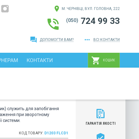
location_on
М. ЧЕРНІВЦІ, ВУЛ. ГОЛОВНА, 222
724 99 33
phone_in_talk
(050)
question_answer
more_horiz
ДОПОМОГТИ ВАМ?
ВСІ КОНТАКТИ
shopping_cart
РНЕРАМ
КОНТАКТИ
КОШИК
шик) служить для запобігання
таження при зворотному
ї системи.
ГАРАНТІЯ ЯКОСТІ
КОД ТОВАРУ:
D1203 FLCD1