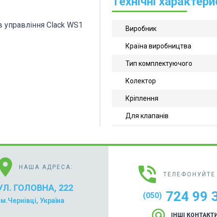
Технічні характер
в управління Сlack WS1
Виробник
Країна виробництва
Тип комплектуючого
Колектор
Кріплення
Для клапанів
cation_on
phone_in_talk
НАША АДРЕСА:
ТЕЛЕФОНУЙТЕ 
УЛ. ГОЛОВНА, 222
724 99 
(050)
м.Чернівці, Україна
alternate_email
ІНШІ КОНТАКТ