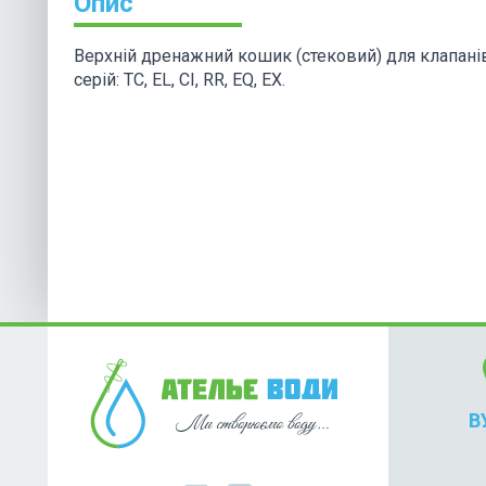
Опис
Верхній дренажний кошик (стековий) для клапані
серій: TC, EL, CI, RR, EQ, EX.
lo
В