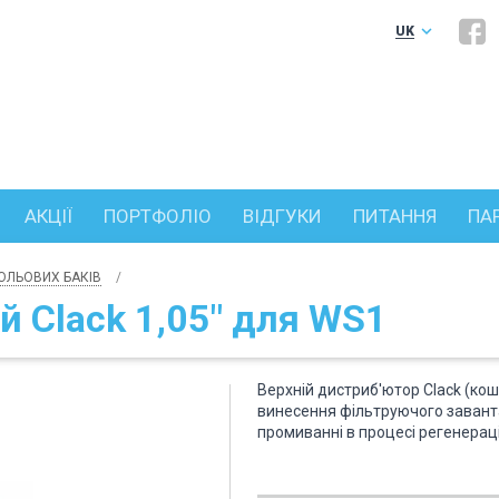
keyboard_arrow_down
UK
RU
АКЦІЇ
ПОРТФОЛІО
ВІДГУКИ
ПИТАННЯ
ПА
ОЛЬОВИХ БАКІВ
й Clack 1,05" для WS1
Верхній дистриб'ютор Clack (ко
винесення фільтруючого заван
промиванні в процесі регенераці