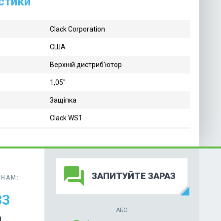
истики
Clack Corporation
США
Верхній дистриб'ютор
1,05"
Защіпка
Clack WS1
forum
ЗАПИТУЙТЕ ЗАРАЗ
НАМ:
33
АБО
И