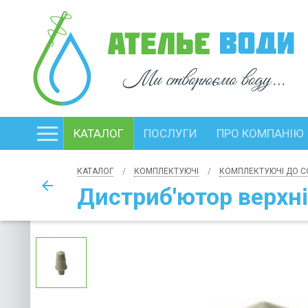
КАТАЛОГ
ПОСЛУГИ
ПРО КОМПАНІЮ
КАТАЛОГ
КОМПЛЕКТУЮЧІ
КОМПЛЕКТУЮЧІ ДО С
arrow_back
Дистриб'ютор верхні