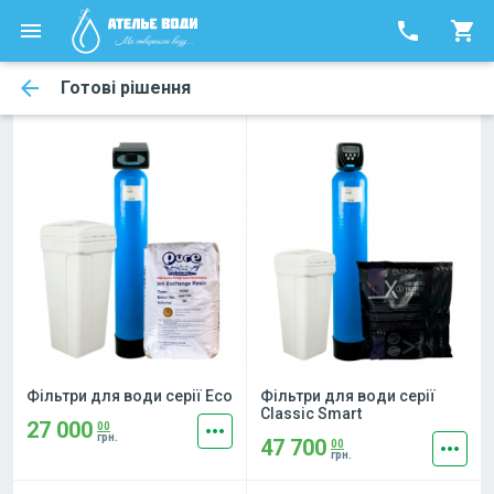
phone
shopping_cart
arrow_back
Готові рішення
Фільтри для води серії Eco
Фільтри для води серії
Classic Smart
27 000
more_horiz
00
грн.
47 700
more_horiz
00
грн.