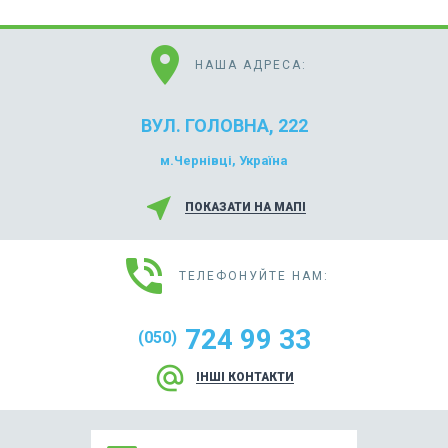
location_on
НАША АДРЕСА:
ВУЛ. ГОЛОВНА, 222
м.Чернівці, Україна
near_me
ПОКАЗАТИ НА МАПІ
phone_in_talk
ТЕЛЕФОНУЙТЕ НАМ:
724 99 33
(050)
alternate_email
ІНШІ КОНТАКТИ