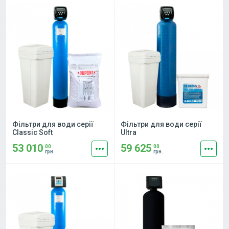
Фільтри для води серії
Фільтри для води серії
Classic Soft
Ultra
53 010
59 625
more_horiz
more_horiz
00
00
грн.
грн.