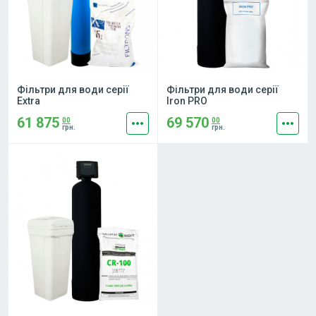
Фільтри для води серії
Фільтри для води серії
Extra
Iron PRO
61 875
69 570
more_horiz
more_horiz
00
00
грн.
грн.