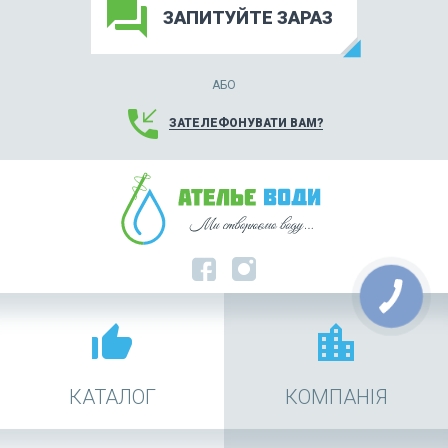
forum
ЗАПИТУЙТЕ ЗАРАЗ
АБО
phone_callback
ЗАТЕЛЕФОНУВАТИ ВАМ?
thumb_up_alt
location_city
КАТАЛОГ
КОМПАНІЯ