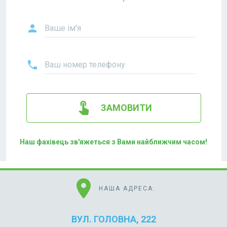
person
Ваше ім'я
phone
Ваш номер телефону
touch_app
ЗАМОВИТИ
Наш фахівець зв'яжеться з Вами найближчим часом!
location_on
НАША АДРЕСА:
ВУЛ. ГОЛОВНА, 222