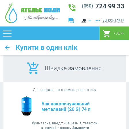
724 99 33
phone_in_talk
(050)
question_answer
more_horiz
keyboard_arrow_down
UK
ВСІ КОНТАКТИ
RU
shopping_cart
КОШИК
Купити в один клік
arrow_back
add_shopping_cart
Швидке замовлення:
Для оперативного замовлення товару
Бак накопичувальний
металевий (20 G) 74 л
будь ласка, введіть Ваше ім'я, телефон
та натисніть кнопку
Замовити
: