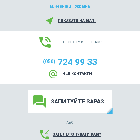
м.Чернівці, Україна
near_me
ПОКАЗАТИ НА МАПІ
phone_in_talk
ТЕЛЕФОНУЙТЕ НАМ:
724 99 33
(050)
alternate_email
ІНШІ КОНТАКТИ
forum
ЗАПИТУЙТЕ ЗАРАЗ
АБО
phone_callback
ЗАТЕЛЕФОНУВАТИ ВАМ?