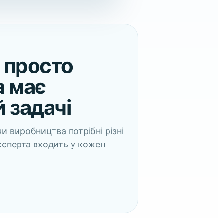
 просто
а має
й задачі
чи виробництва потрібні різні
ксперта входить у кожен