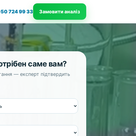
50 724 99 33
Замовити аналіз
отрібен саме вам?
итання — експерт підтвердить