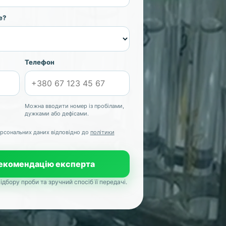
е?
Телефон
Можна вводити номер із пробілами,
дужками або дефісами.
рсональних даних відповідно до
політики
екомендацію експерта
бору проби та зручний спосіб її передачі.