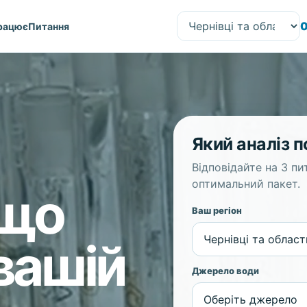
0
працює
Питання
Який аналіз п
Відповідайте на 3 п
оптимальний пакет.
 що
Ваш регіон
вашій
Джерело води