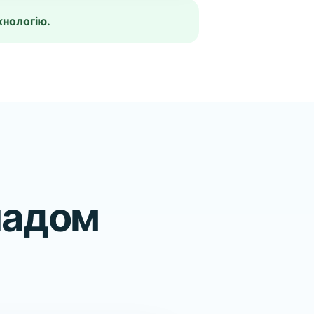
хнологію.
кладом