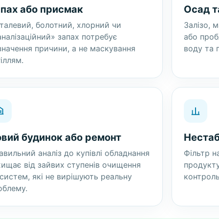
пах або присмак
Осад т
талевий, болотний, хлорний чи
Залізо, 
аналізаційний» запах потребує
або про
значення причини, а не маскування
воду та 
гіллям.
вий будинок або ремонт
Нестаб
авильний аналіз до купівлі обладнання
Фільтр на
хищає від зайвих ступенів очищення
продукту
 систем, які не вирішують реальну
контроль
облему.