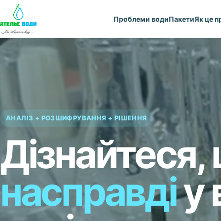
Проблеми води
Пакети
Як це 
АНАЛІЗ + РОЗШИФРУВАННЯ + РІШЕННЯ
Дізнайтеся,
насправді
у 