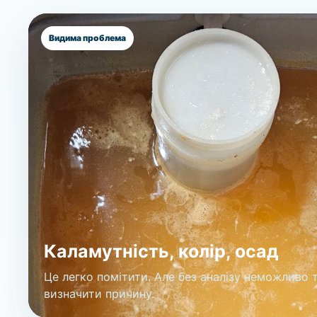
Видима проблема
Каламутність, колір, осад
Це легко помітити. Але без аналізу неможливо 
визначити причину.