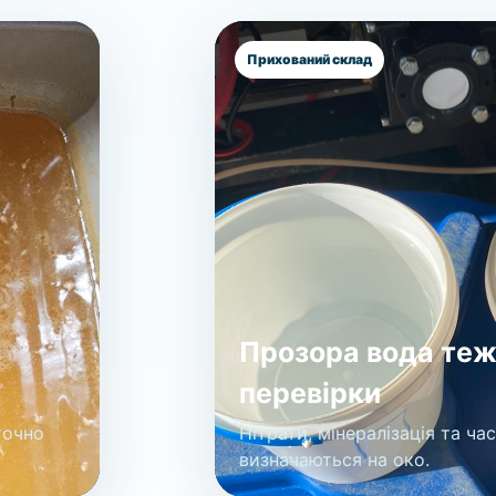
Прихований склад
Прозора вода теж
перевірки
точно
Нітрати, мінералізація та ча
визначаються на око.