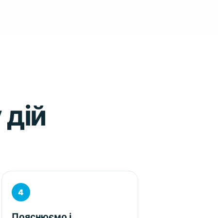
 дій
Пояснюємо і