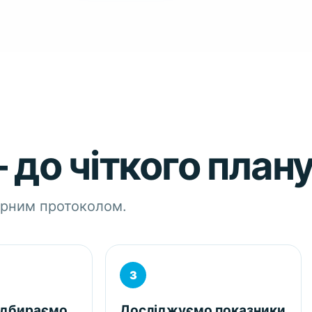
 до чіткого плану
орним протоколом.
ідбираємо
Досліджуємо показники