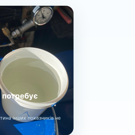
 потребує
стина інших показників не