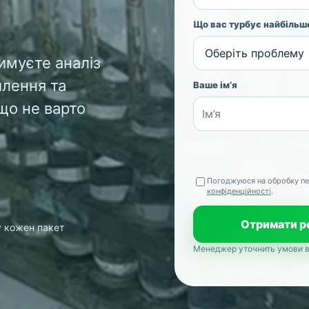
Що вас турбує найбільш
римуєте аналіз
илення та
Ваше ім’я
що не варто
Погоджуюся на обробку пе
конфіденційності
.
Отримати р
у кожен пакет
Менеджер уточнить умови від