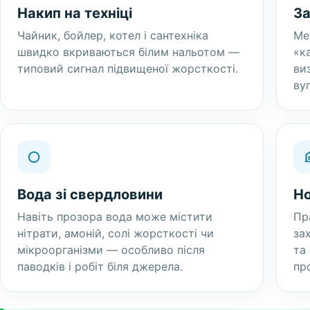
Накип на техніці
За
Чайник, бойлер, котел і сантехніка
Ме
швидко вкриваються білим нальотом —
«к
типовий сигнал підвищеної жорсткості.
ви
ву
Вода зі свердловини
Но
Навіть прозора вода може містити
Пр
нітрати, амоній, солі жорсткості чи
за
мікроорганізми — особливо після
та
паводків і робіт біля джерела.
пр