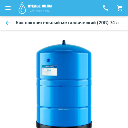
phone
shopping_cart
arrow_back
Бак накопительный металлический (20G) 74 л