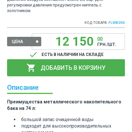
регулировки давления предусмотрен ниппель с
золотником.
КОД ТОВАРА:
FLMB20G
12 150
00
ЦЕНА
ГРН./ШТ.
done
ЕСТЬ В НАЛИЧИИ НА СКЛАДЕ
shopping_cart
ДОБАВИТЬ В КОРЗИНУ
Описание
Преимущества металлического накопительного
бака на 74 л:
большой запас очищенной воды
подходит для высокопроизводительных