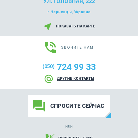
УЛ. ГОЛОВНАЯ, 222
г.Черновцы, Украина
near_me
ПОКАЗАТЬ НА КАРТЕ
phone_in_talk
ЗВОНИТЕ НАМ:
724 99 33
(050)
alternate_email
ДРУГИЕ КОНТАКТЫ
forum
СПРОСИТЕ СЕЙЧАС
ИЛИ