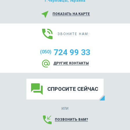
г.Черновцы, Украина
near_me
ПОКАЗАТЬ НА КАРТЕ
phone_in_talk
ЗВОНИТЕ НАМ:
724 99 33
(050)
alternate_email
ДРУГИЕ КОНТАКТЫ
forum
СПРОСИТЕ СЕЙЧАС
ИЛИ
phone_callback
ПОЗВОНИТЬ ВАМ?