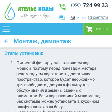
724 99 33
phone_in_talk
(050)
question_answer
more_horiz
keyboard_arrow_down
RU
ВСЕ КОНТАКТЫ
UK
shopping_cart
КОРЗИНА
Монтаж, демонтаж
arrow_back
Этапы установки:
Питьевой фильтр устанавливается под
мойкой, поэтому перед приездом мастера
рекомендуем подготовить достаточное
пространство, которое будет необходимо
для свободного доступа к фильтру для
обслуживания и замены сменных
элементов. Если под раковиной мало места,
бак системы можно установить в кухонном
шкафу или лежа на боку.