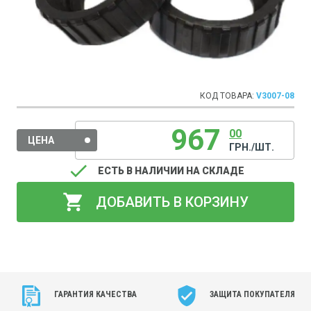
КОД ТОВАРА:
V3007-08
967
00
ЦЕНА
ГРН./ШТ.
done
ЕСТЬ В НАЛИЧИИ НА СКЛАДЕ
shopping_cart
ДОБАВИТЬ В КОРЗИНУ
ГАРАНТИЯ КАЧЕСТВА
ЗАЩИТА ПОКУПАТЕЛЯ