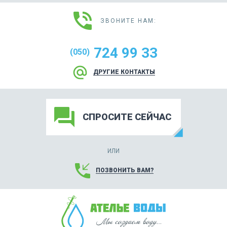
phone_in_talk
ЗВОНИТЕ НАМ:
724 99 33
(050)
alternate_email
ДРУГИЕ КОНТАКТЫ
forum
СПРОСИТЕ СЕЙЧАС
ИЛИ
phone_callback
ПОЗВОНИТЬ ВАМ?