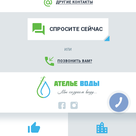
alternate_email
ДРУГИЕ КОНТАКТЫ
forum
СПРОСИТЕ СЕЙЧАС
ИЛИ
phone_callback
ПОЗВОНИТЬ ВАМ?
thumb_up_alt
location_city