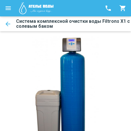
phone
shopping_cart
Система комплексной очистки воды Filtrons X1 с
arrow_back
солевым баком