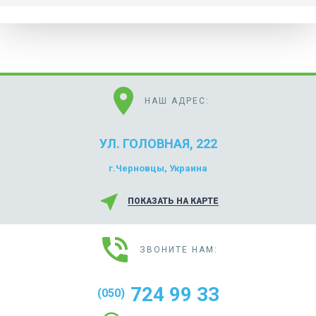
location_on
НАШ АДРЕС:
УЛ. ГОЛОВНАЯ, 222
г.Черновцы, Украина
near_me
ПОКАЗАТЬ НА КАРТЕ
phone_in_talk
ЗВОНИТЕ НАМ:
724 99 33
(050)