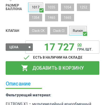
arrow_drop_down
РАЗМЕР
1017
1035
1054
1252
БАЛЛОНА
1354
1465
1665
КЛАПАН
Clack CK
Clack CI
Runxin
17 727
00
ЦЕНА
ГРН./ШТ.
done
ЕСТЬ В НАЛИЧИИ НА СКЛАДЕ
shopping_cart
ДОБАВИТЬ В КОРЗИНУ
Описание
Фильтрующий материал:
FILTRONS X1 – мультимедийный ионообменный